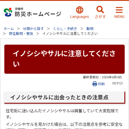
Languages
MENU
さがす
ホーム
分類から探す
くらし・手続き
動物
野生動物・害虫
イノシシやサルに注意してください
イノシシやサルに注意してくださ
い
最終更新日：
2026年6月4日
（ID:912）
印刷
イノシシやサルに出会ったときの注意点
住宅街に迷い込んだイノシシやサルは興奮していて大変危険で
す。
イノシシやサルを見かけた場合は、以下の注意点を参考に安全な