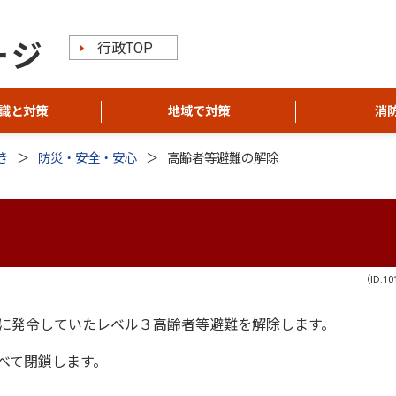
行政TOP
識と対策
地域で対策
消
き
防災・安全・安心
高齢者等避難の解除
（ID:10
に発令していたレベル３高齢者等避難を解除します。
べて閉鎖します。