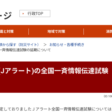
行政TOP
識と対策
地域で対策
消
類から探す（防災サイト）
お知らせ・各種手続き
国一斉情報伝達試験の延期について
(Jアラート)の全国一斉情報伝達試験
（ID:10
定しておりましたＪアラート全国一斉情報伝達試験については