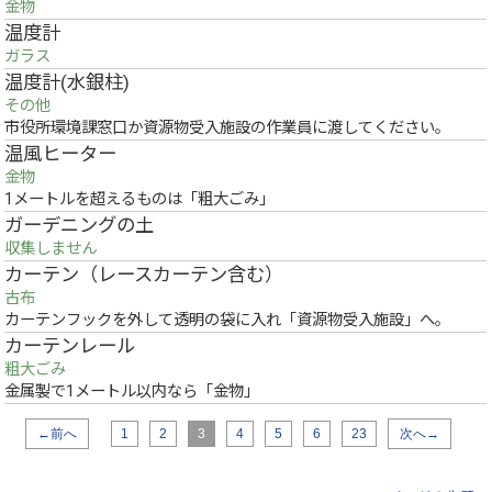
金物
温度計
ガラス
温度計(水銀柱)
その他
市役所環境課窓口か資源物受入施設の作業員に渡してください。
温風ヒーター
金物
1メートルを超えるものは「粗大ごみ」
ガーデニングの土
収集しません
カーテン（レースカーテン含む）
古布
カーテンフックを外して透明の袋に入れ「資源物受入施設」へ。
カーテンレール
粗大ごみ
金属製で1メートル以内なら「金物」
←前へ
1
2
3
4
5
6
23
次へ→