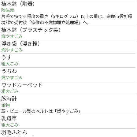
植木鉢（陶器）
陶磁器
片手で持てる程度の重さ（5キログラム）以上の量は、宗像市役所環
境課で受付後「宗像市不燃物埋立処理場」へ。
植木鉢（プラスチック製）
燃やすごみ
浮き袋（浮き輪）
燃やすごみ
うす
粗大ごみ
うちわ
燃やすごみ
ウッドカーペット
粗大ごみ
腕時計
金物
革・ビニール製のベルトは「燃やすごみ」
乳母車
粗大ごみ
羽毛ふとん