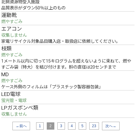
北側資源物受入施設
品質表示がダウン50％以上のもの
運動靴
燃やすごみ
エアコン
収集しません
家電リサイクル対象品目購入店・取扱店に依頼してください。
枝類
燃やすごみ
1メートル以内に切って15キログラムを超えないように束ねて、燃や
すごみ袋（特大）を結び付けます。幹の直径は20センチまで
MD
燃やすごみ
ケース外側のフィルムは「プラスチック製容器包装」
LED電球
蛍光管・電球
LPガスボンベ類
収集しません
←前へ
1
2
3
4
5
23
次へ→