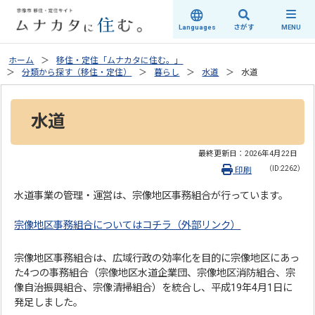
さがす
Languages
MENU
ホーム
移住・定住「ムナカタに住む。」
分類から探す（移住・定住）
暮らし
水道
水道
水道
最終更新日：
2026年4月22日
（ID:2262）
印刷
水道事業の管理・運営は、宗像地区事務組合が行っています。
宗像地区事務組合についてはコチラ（外部リンク）
宗像地区事務組合は、広域行政の効率化を目的に宗像地区にあっ
た4つの事務組合（宗像地区水道企業団、宗像地区消防組合、宗
像自治振興組合、宗像清掃組合）を統合し、平成19年4月1日に
発足しました。