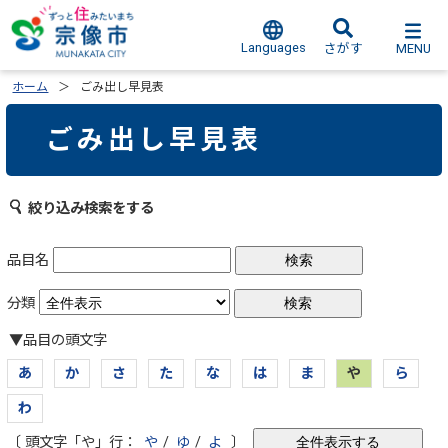
Languages
MENU
さがす
ホーム
ごみ出し早見表
ごみ出し早見表
絞り込み検索をする
品目名
分類
▼品目の頭文字
あ
か
さ
た
な
は
ま
や
ら
わ
〔 頭文字「や」行：
や
/
ゆ
/
よ
〕