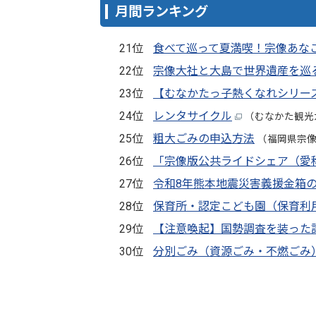
月間ランキング
21位
食べて巡って夏満喫！宗像あなご
22位
宗像大社と大島で世界遺産を巡
23位
【むなかたっ子熱くなれシリー
24位
レンタサイクル
（むなかた観光
25位
粗大ごみの申込方法
（福岡県宗
26位
「宗像版公共ライドシェア（愛
27位
令和8年熊本地震災害義援金箱
28位
保育所・認定こども園（保育利
29位
【注意喚起】国勢調査を装った
30位
分別ごみ（資源ごみ・不燃ごみ）