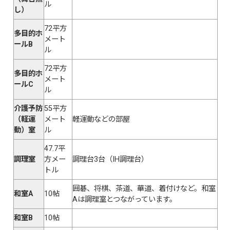
ル
し）
72平方
多目的ホ
メート
ールB
ル
72平方
多目的ホ
メート
ールC
ル
介護予防
55平方
（軽運
メート
軽運動などの部屋
動）室
ル
47.7平
調理室
方メー
調理台3台（IH調理台）
トル
囲碁、将棋、茶道、華道、着付けなど。和室
和室A
10帖
Aは調理室とつながっています。
和室B
10帖