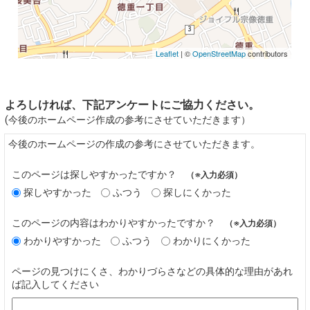
Leaflet
| ©
OpenStreetMap
contributors