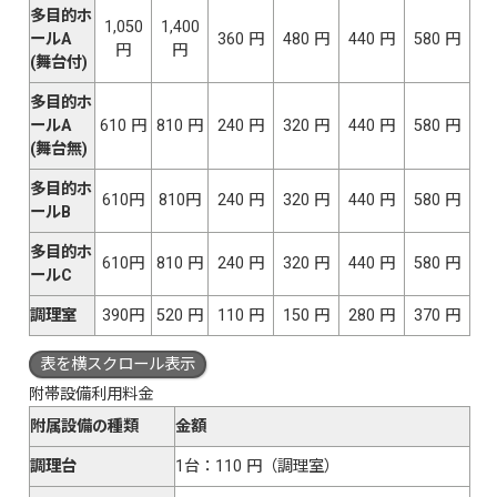
多目的ホ
1,050
1,400
ールA
360 円
480 円
440 円
580 円
円
円
(舞台付)
多目的ホ
ールA
610 円
810 円
240 円
320 円
440 円
580 円
(舞台無)
多目的ホ
610円
810円
240 円
320 円
440 円
580 円
ールB
多目的ホ
610円
810 円
240 円
320 円
440 円
580 円
ールC
調理室
390円
520 円
110 円
150 円
280 円
370 円
表を横スクロール表示
附帯設備利用料金
附属設備の種類
金額
調理台
1台：110 円（調理室）