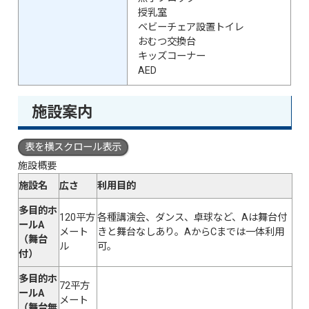
授乳室
ベビーチェア設置トイレ
おむつ交換台
キッズコーナー
AED
施設案内
表を横スクロール表示
施設概要
施設名
広さ
利用目的
多目的ホ
120平方
各種講演会、ダンス、卓球など、Aは舞台付
ールA
メート
きと舞台なしあり。AからCまでは一体利用
（舞台
ル
可。
付）
多目的ホ
72平方
ールA
メート
（舞台無