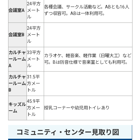
24平方
各種会議、サークル活動など。ABとも16人
会議室A
メート
ずつ収容可。ABは一体利用可。
ル
24平方
会議室B
メート
ル
カルチャ
33平方
カラオケ、軽音楽、軽作業（日曜大工）など
ールーム
メート
可。Bは防音仕様で音楽室としても利用可。
A
ル
カルチャ
31.5平
ールーム
方メー
B
トル
45.9平
キッズル
方メー
授乳コーナーや幼児用トイレあり
ーム
トル
コミュニティ・センター見取り図