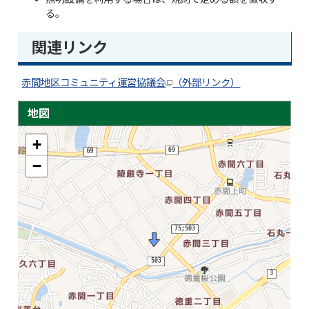
る。
関連リンク
赤間地区コミュニティ運営協議会
（外部リンク）
地図
+
−