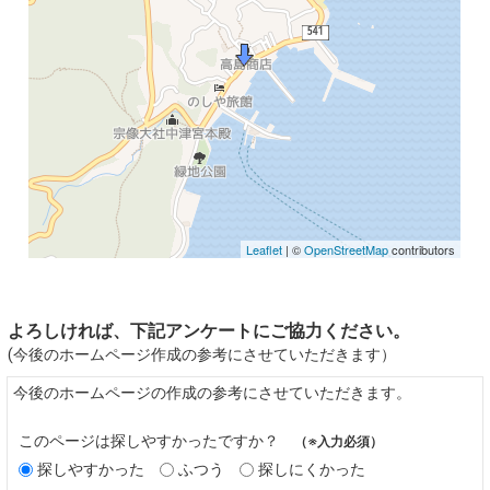
Leaflet
| ©
OpenStreetMap
contributors