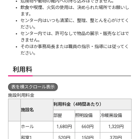
危険物や動物の館内への持ち込みはできません。
飲食や喫煙、火気の使用は、決められた場所でお願いし
ます。
センター内はいつも清潔に、整理、整とんを心がけてく
ださい。
センター内では、許可なしで物品の展示・販売などはで
きません。
そのほか事務局長または職員の指示・指導には従ってく
ださい。
利用料
表を横スクロール表示
施設利用料金
利用料金（4時間あたり）
施設名
部屋
照明設備
冷暖房設備
ホール
1,680円
660円
1,320円
和室1
520円
150円
370円