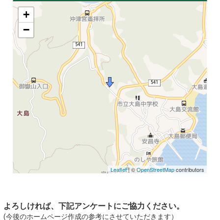
+
−
Leaflet
| ©
OpenStreetMap
contributors