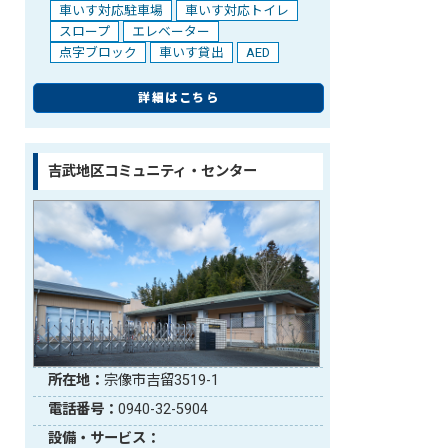
車いす対応駐車場
車いす対応トイレ
スロープ
エレベーター
点字ブロック
車いす貸出
AED
詳細はこちら
吉武地区コミュニティ・センター
所在地：
宗像市吉留3519-1
電話番号：
0940-32-5904
設備・サービス：