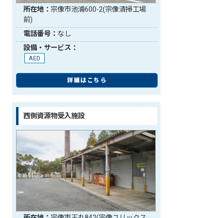
所在地：
宗像市池浦600-2(宗像清掃工場
前)
電話番号：
なし
設備・サービス：
AED
詳細はこちら
西側資源物受入施設
所在地：
宗像市王丸842(宗像ユリックス