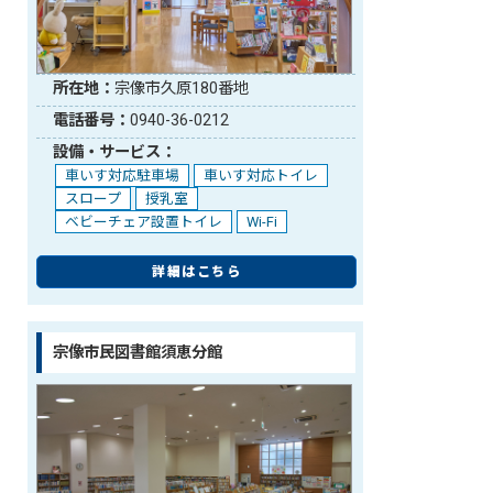
所在地：
宗像市久原180番地
電話番号：
0940-36-0212
設備・サービス：
車いす対応駐車場
車いす対応トイレ
スロープ
授乳室
ベビーチェア設置トイレ
Wi-Fi
詳細はこちら
宗像市民図書館須恵分館