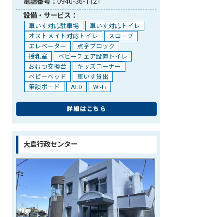
電話番号：
0940-36-1121
設備・サービス：
車いす対応駐車場
車いす対応トイレ
オストメイト対応トイレ
スロープ
エレベーター
点字ブロック
授乳室
ベビーチェア設置トイレ
おむつ交換台
キッズコーナー
ベビーベッド
車いす貸出
筆談ボード
AED
Wi-Fi
詳細はこちら
大島行政センター