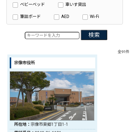
ベビーベッド
車いす貸出
筆談ボード
AED
Wi-Fi
検索
全91件
宗像市役所
所在地：
宗像市東郷1丁目1-1