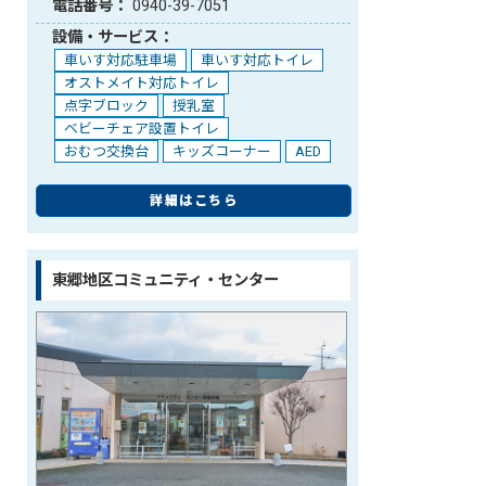
電話番号：
0940-39-7051
設備・サービス：
車いす対応駐車場
車いす対応トイレ
オストメイト対応トイレ
点字ブロック
授乳室
ベビーチェア設置トイレ
おむつ交換台
キッズコーナー
AED
詳細はこちら
東郷地区コミュニティ・センター