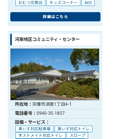
おむつ交換台
キッズコーナー
AED
詳細はこちら
河東地区コミュニティ・センター
所在地：
宗像市須恵1丁目4-1
電話番号：
0940-35-1837
設備・サービス：
車いす対応駐車場
車いす対応トイレ
オストメイト対応トイレ
スロープ