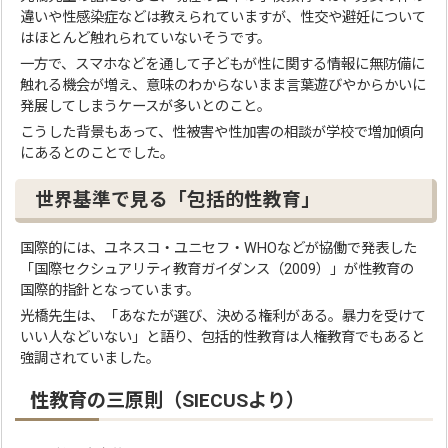
違いや性感染症などは教えられていますが、性交や避妊について
はほとんど触れられていないそうです。
一方で、スマホなどを通して子どもが性に関する情報に無防備に
触れる機会が増え、意味のわからないまま言葉遊びやからかいに
発展してしまうケースが多いとのこと。
こうした背景もあって、性被害や性加害の相談が学校で増加傾向
にあるとのことでした。
世界基準で見る「包括的性教育」
国際的には、ユネスコ・ユニセフ・WHOなどが協働で発表した
「国際セクシュアリティ教育ガイダンス（2009）」が性教育の
国際的指針となっています。
光橋先生は、「あなたが選び、決める権利がある。暴力を受けて
いい人などいない」と語り、包括的性教育は人権教育でもあると
強調されていました。
性教育の三原則（SIECUSより）