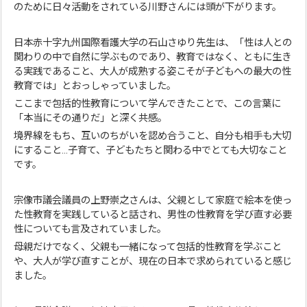
のために日々活動をされている川野さんには頭が下がります。
日本赤十字九州国際看護大学の石山さゆり先生は、「性は人との
関わりの中で自然に学ぶものであり、教育ではなく、ともに生き
る実践であること、大人が成熟する姿こそが子どもへの最大の性
教育では」とおっしゃっていました。
ここまで包括的性教育について学んできたことで、この言葉に
「本当にその通りだ」と深く共感。
境界線をもち、互いのちがいを認め合うこと、自分も相手も大切
にすること…子育て、子どもたちと関わる中でとても大切なこと
です。
宗像市議会議員の上野崇之さんは、父親として家庭で絵本を使っ
た性教育を実践していると話され、男性の性教育を学び直す必要
性についても言及されていました。
母親だけでなく、父親も一緒になって包括的性教育を学ぶこと
や、大人が学び直すことが、現在の日本で求められていると感じ
ました。