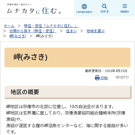
さがす
Languages
MENU
ホーム
移住・定住「ムナカタに住む。」
分類から探す（移住・定住）
住まい
地域を選ぶ
岬(みさき)
岬(みさき)
岬(みさき)
最終更新日：
2026年4月23日
（ID:2271）
印刷
地区の概要
岬地区は宗像市の北部に位置し、10の自治会があります。
岬地区は玄界灘に面しており、宗像漁業協同組合鐘崎本所(宗像
漁協)や、
漁協が運営する鐘の岬活魚センターなど、海に関する施設が多い
です。