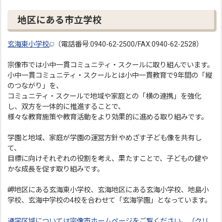
地区にある市立学校
玄海東小学校
（電話番号:0940-62-2500/FAX:0940-62-2528）
宗像市では小中一貫コミュニティ・スクールに取り組んでいます。
小中一貫コミュニティ・スクールとは小中一貫教育で9年間の「縦
のつながり」を、
コミュニティ・スクールで地域や家庭との「横の連携」を強化
し、双方を一体的に推進することで、
様々な教育施策や教育活動をより効果的に進める取り組みです。
学園と地域、家庭が学園の運営方針やめざす子ども像を共有し
て、
目標に向けそれぞれの役割を考え、果たすことで、子どもの健や
かな成長を促す取り組みです。
岬地区にある玄海東小学校、玄海地区にある玄海小学校、地島小
学校、玄海中学校の4校を合わせて「玄海学園」となっています。
通学区域については宗像市ホームページをご覧ください。（クリ