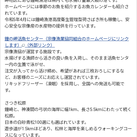
岬地区にある鐘崎漁港は県内でも水揚げ量最大級の港です。
ホームページには季節のお魚を紹介するお魚カレンダーも紹介さ
れています。
令和5年4月には鐘崎漁港高度衛生管理型荷さばき所も稼働し、安
心安全な宗像産の水産物の提供を行っています。
鐘の岬活魚センター（宗像漁業協同組合のホームページにリンク
します）
（外部リンク）
宗像漁協が運営する施設です。
水揚げする漁師から活きの良い魚を入荷し、そのまま活魚センタ
ー内の生簀で泳がせ、
注文が入ってから活け締め、希望があれば三枚おろしにするな
ど、お客様のニーズにお応えし運営されています。
リキッドフリーザー（凍眠）を採用し、全国への発送も可能で
す。
さつき松原
鐘崎と、神湊間の弓状の海岸に幅1km、長さ5.5kmにわたって続く
松原。
日本の白砂青松100選にも選ばれています。
遊歩道が1.5kmほどあり、松林と海岸を楽しめるウォーキングコー
スになっています。