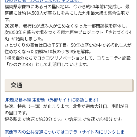
ひのさと48（ひのさとよんじゅうはち）
福岡県宗像市にある日の里団地は、今から約50年前に完成し、最
盛期には約14,500人が暮らしを共にした九州最大級の集合住宅で
す。
2020年、老朽化が進み人が住めなくなった一部閉鎖棟を解体し、
次の50年を暮らす場をつくる団地再生プロジェクト「さとづくり4
8」が始動しました。
さとづくりの舞台は日の里5丁目。50年の歴史の中で老朽化し人が
住めなくなった閉鎖棟10棟のうち9棟を解体。
1棟を自分たちでコツコツリノベーションして、コミュニティ施設
「ひのさと48」として利活用していきます。
交通
JR鹿児島本線 東郷駅（外部サイトに移動します）
快速、特急（一部）が止まります。北側が宗像大社口、南側が日
の里口です。
博多駅まで快速で約30分です。小倉駅まで快速で約40分です。
宗像市内の公共交通についてはコチラ（サイト内にリンクしま