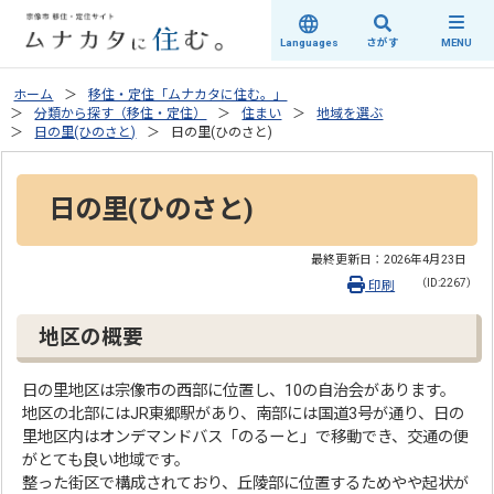
さがす
Languages
MENU
ホーム
移住・定住「ムナカタに住む。」
分類から探す（移住・定住）
住まい
地域を選ぶ
日の里(ひのさと)
日の里(ひのさと)
日の里(ひのさと)
最終更新日：
2026年4月23日
（ID:2267）
印刷
地区の概要
日の里地区は宗像市の西部に位置し、10の自治会があります。
地区の北部にはJR東郷駅があり、南部には国道3号が通り、日の
里地区内はオンデマンドバス「のるーと」で移動でき、交通の便
がとても良い地域です。
整った街区で構成されており、丘陵部に位置するためやや起状が