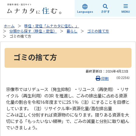
さがす
Languages
MENU
ホーム
移住・定住「ムナカタに住む。」
分類から探す（移住・定住）
暮らし
ゴミの捨て方
ゴミの捨て方
ゴミの捨て方
最終更新日：
2026年4月22日
（ID:2256）
印刷
宗像市ではリデュース（発生抑制）・リユース（再使用）・リサ
イクル（再生利用）の3R を推進し、ごみの排出量に占める資源
化量の割合を令和16年度までに25.1％（注）にすることを目標と
しています。（注）リサイクル率=資源化量/潜在排出量
ごみは正しく分別すれば資源物のになります。限りある資源を大
切にする「もったいない精神」で、ごみの減量と分別に取り組ん
でいきましょう。