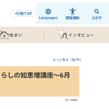
行政TOP
Languages
閲覧補助
さがす
住まい
インタビュー
もっと見る（全2件）
らしの知恵増講座～6月
（ID:10085）