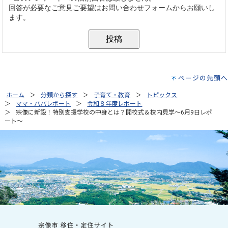
ページの先頭へ
ホーム
分類から探す
子育て・教育
トピックス
ママ・パパレポート
令和８年度レポート
宗像に新設！特別支援学校の中身とは？開校式＆校内見学～6月9日レポ
ート～