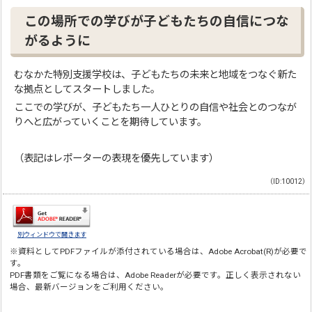
この場所での学びが子どもたちの自信につな
がるように
むなかた特別支援学校は、子どもたちの未来と地域をつなぐ新た
な拠点としてスタートしました。
ここでの学びが、子どもたち一人ひとりの自信や社会とのつなが
りへと広がっていくことを期待しています。
（表記はレポーターの表現を優先しています）
（ID:10012）
別ウィンドウで開きます
※資料としてPDFファイルが添付されている場合は、
Adobe Acrobat(R)
が必要で
す。
PDF書類をご覧になる場合は、
Adobe Reader
が必要です。正しく表示されない
場合、最新バージョンをご利用ください。