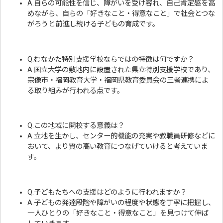
A.自らの可能性を信じ、障がいを受け容れ、自己肯定感を高
めながら、自らの「好きなこと・得意なこと」で社会とつな
がろうと前進し続ける子どもの育成です。
Q.むなかた特別支援学校ならではの特徴は何ですか？
A.国立大学の敷地内に設置された県立特別支援学校であり、
宗像市・福岡教育大学・福岡県教育委員会の三者連携によ
る取り組みが行われる点です。
Q.この地域に開校する意義は？
A.立地を生かし、センター的機能の充実や教職員研修などに
おいて、より質の高い教育につなげていけると考えていま
す。
Q.子どもたちへの支援はどのように行われますか？
A.子どもの発達段階や障がいの程度や状態を丁寧に把握し、
一人ひとりの「好きなこと・得意なこと」を見つけて伸ば