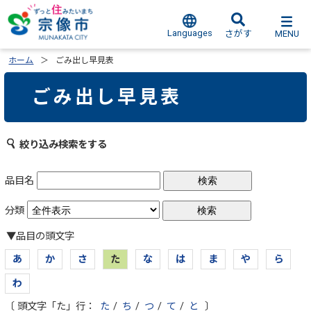
Languages
MENU
さがす
ホーム
ごみ出し早見表
ごみ出し早見表
絞り込み検索をする
品目名
分類
▼品目の頭文字
あ
か
さ
た
な
は
ま
や
ら
わ
〔 頭文字「た」行：
た
/
ち
/
つ
/
て
/
と
〕