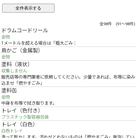
全98件 (91～98件)
ドラムコードリール
金物
1メートルを超える場合は「粗大ごみ：
鳥かご（金属製）
金物
塗料（液状）
収集しません
販売店等の専門業者に依頼してください。少量であれば、布等に染み
込ませ「燃やすごみ」
塗料缶
金物
中身を布等で拭き取ります。
トレイ（色付き）
プラスチック製容器包装
トレイ（白色）
白色トレイ
洗って乾かします。汚れがとれないものは「燃やすごみ」発泡してい