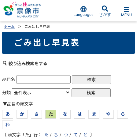
Languages
MENU
さがす
ホーム
ごみ出し早見表
ごみ出し早見表
絞り込み検索をする
品目名
分類
▼品目の頭文字
あ
か
さ
た
な
は
ま
や
ら
わ
〔 頭文字「た」行：
た
/
ち
/
つ
/
て
/
と
〕