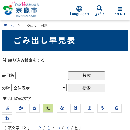
Languages
MENU
さがす
ホーム
ごみ出し早見表
ごみ出し早見表
絞り込み検索をする
品目名
分類
▼品目の頭文字
あ
か
さ
た
な
は
ま
や
ら
わ
〔 頭文字「と」：
た
/
ち
/
つ
/
て
/
と
〕