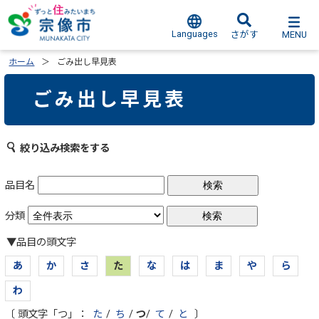
Languages
MENU
さがす
ホーム
ごみ出し早見表
ごみ出し早見表
絞り込み検索をする
品目名
分類
▼品目の頭文字
あ
か
さ
た
な
は
ま
や
ら
わ
〔 頭文字「つ」：
た
/
ち
/
つ
/
て
/
と
〕