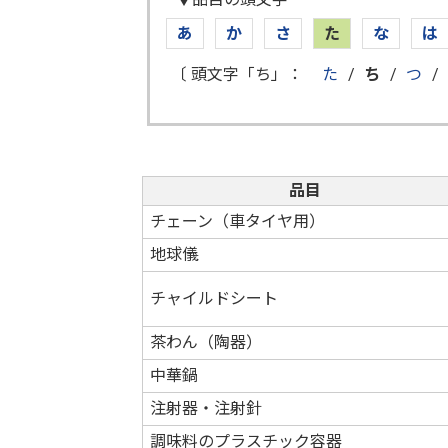
あ
か
さ
た
な
は
〔 頭文字「ち」：
た
/
ち
/
つ
/
品目
チェーン（車タイヤ用）
地球儀
チャイルドシート
茶わん（陶器）
中華鍋
注射器・注射針
調味料のプラスチック容器