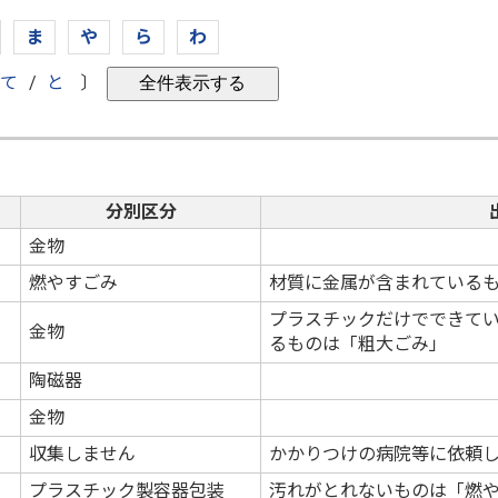
ま
や
ら
わ
て
/
と
〕
分別区分
金物
燃やすごみ
材質に金属が含まれている
プラスチックだけでできてい
金物
るものは「粗大ごみ」
陶磁器
金物
収集しません
かかりつけの病院等に依頼
プラスチック製容器包装
汚れがとれないものは「燃