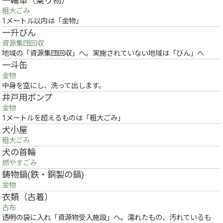
一輪車（乗り物）
粗大ごみ
1メートル以内は「金物」
一升びん
資源集団回収
地域の「資源集団回収」へ。実施されていない地域は「びん」へ
一斗缶
金物
中身を空にし、洗って出します。
井戸用ポンプ
金物
1メートルを超えるものは「粗大ごみ」
犬小屋
粗大ごみ
犬の首輪
燃やすごみ
鋳物鍋(鉄・銅製の鍋)
金物
衣類（古着）
古布
透明の袋に入れ「資源物受入施設」へ。濡れたもの、汚れているも