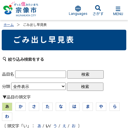
Languages
MENU
さがす
ホーム
ごみ出し早見表
ごみ出し早見表
絞り込み検索をする
品目名
分類
▼品目の頭文字
あ
か
さ
た
な
は
ま
や
ら
わ
〔 頭文字「い」：
あ
/
い
/
う
/
え
/
お
〕