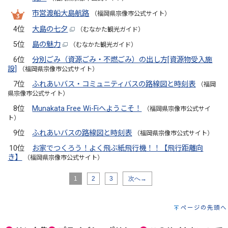
市営渡船大島航路
（福岡県宗像市公式サイト）
4位
大島の七夕
（むなかた観光ガイド）
5位
島の魅力
（むなかた観光ガイド）
6位
分別ごみ（資源ごみ・不燃ごみ）の出し方[資源物受入施
設]
（福岡県宗像市公式サイト）
7位
ふれあいバス・コミュニティバスの路線図と時刻表
（福岡
県宗像市公式サイト）
8位
Munakata Free Wi-Fiへようこそ！
（福岡県宗像市公式サイ
ト）
9位
ふれあいバスの路線図と時刻表
（福岡県宗像市公式サイト）
10位
お家でつくろう！よく飛ぶ紙飛行機！！【飛行距離向
き】
（福岡県宗像市公式サイト）
1
2
3
次へ→
ページの先頭へ