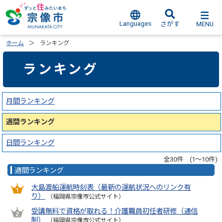
Languages
MENU
さがす
ホーム
ランキング
ランキング
月間ランキング
週間ランキング
日間ランキング
全30件 (1～10件)
週間ランキング
大島渡船運航時刻表（最新の運航状況へのリンク有
り）
（福岡県宗像市公式サイト）
受講無料で資格が取れる！介護職員初任者研修（通信
制）
（福岡県宗像市公式サイト）